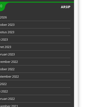
ARSIP
i 2026
ober 2023
stus 2023
 2023
et 2023
ruari 2023
vember 2022
ober 2022
ptember 2022
i 2022
i 2022
ruari 2022
sember 2021