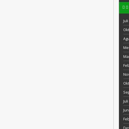
Jul
Okt
Agu
Mei
Mar
Feb
No
Okt
Se
Jul
Jun
Feb
De