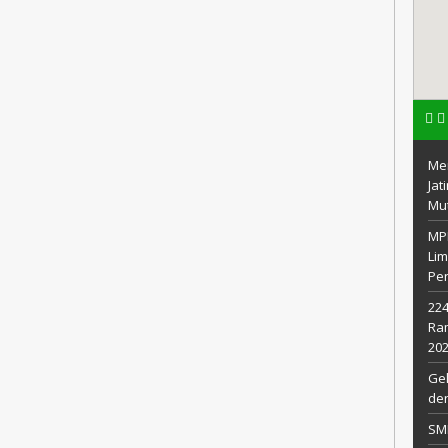
Men
Ja
Mu
MPL
Li
Pe
224
Ram
20
Gel
den
SMP