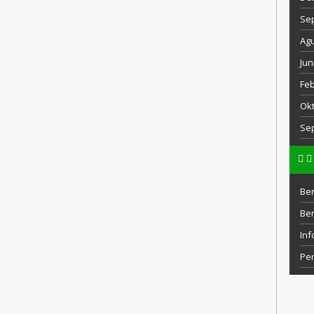
Se
Agu
Jun
Feb
Okt
Se
Ber
Be
Inf
Pe