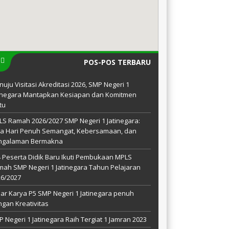
POS-POS TERBARU
uju Visitasi Akreditasi 2026, SMP Negeri 1
tinegara Mantapkan Kesiapan dan Komitmen
tu
S Ramah 2026/2027 SMP Negeri 1 Jatinegara:
ma Hari Penuh Semangat, Kebersamaan, dan
ngalaman Bermakna
 Peserta Didik Baru Ikuti Pembukaan MPLS
ah SMP Negeri 1 Jatinegara Tahun Pelajaran
26/2027
ar Karya P5 SMP Negeri 1 Jatinegara penuh
gan Kreativitas
 Negeri 1 Jatinegara Raih Tergiat 1 Jamran 2023