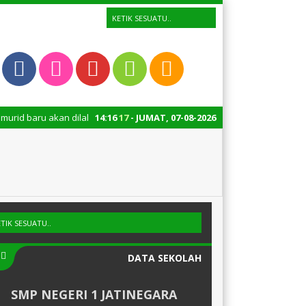
akan dilaksanakan pada 13-17 Juli 2026. Untuk murid baru agarteru meman
14
:
16
18
- JUMAT, 07-08-2026
DATA SEKOLAH
SMP NEGERI 1 JATINEGARA