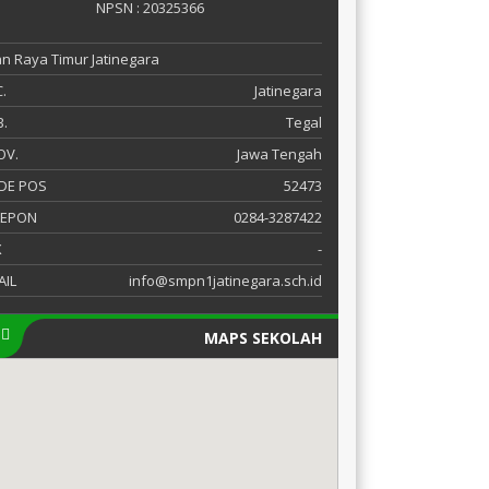
NPSN : 20325366
an Raya Timur Jatinegara
.
Jatinegara
.
Tegal
OV.
Jawa Tengah
DE POS
52473
LEPON
0284-3287422
X
-
AIL
info@smpn1jatinegara.sch.id
MAPS SEKOLAH