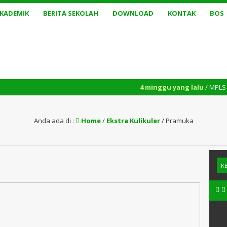
AKADEMIK
BERITA SEKOLAH
DOWNLOAD
KONTAK
BOS
4 minggu yang lalu
/ MPLS murid baru 
Anda ada di :
Home
/
Ekstra Kulikuler
/
Pramuka